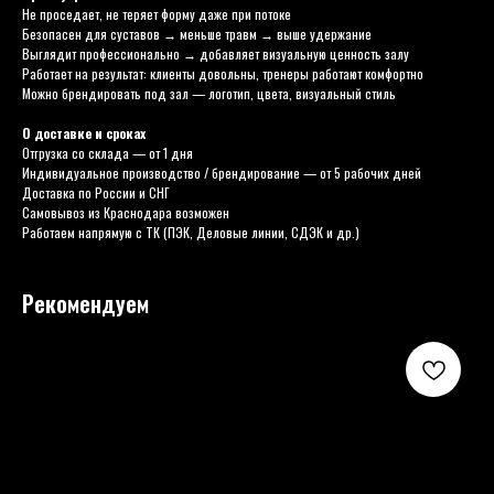
Не проседает, не теряет форму даже при потоке
Безопасен для суставов → меньше травм → выше удержание
Выглядит профессионально → добавляет визуальную ценность залу
Работает на результат: клиенты довольны, тренеры работают комфортно
Можно брендировать под зал — логотип, цвета, визуальный стиль
О доставке и сроках
Отгрузка со склада — от 1 дня
Индивидуальное производство / брендирование — от 5 рабочих дней
Доставка по России и СНГ
Самовывоз из Краснодара возможен
Работаем напрямую с ТК (ПЭК, Деловые линии, СДЭК и др.)
Рекомендуем